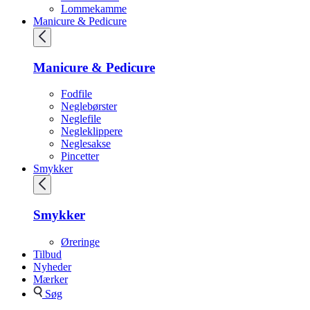
Lommekamme
Manicure & Pedicure
Manicure & Pedicure
Fodfile
Neglebørster
Neglefile
Negleklippere
Neglesakse
Pincetter
Smykker
Smykker
Øreringe
Tilbud
Nyheder
Mærker
Søg