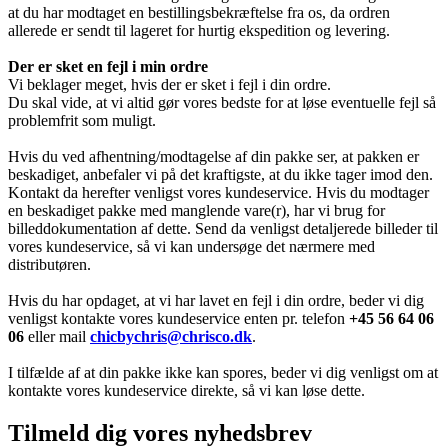
at du har modtaget en bestillingsbekræftelse fra os, da ordren
allerede er sendt til lageret for hurtig ekspedition og levering.
Der er sket en fejl i min ordre
Vi beklager meget, hvis der er sket i fejl i din ordre.
Du skal vide, at vi altid gør vores bedste for at løse eventuelle fejl så
problemfrit som muligt.
Hvis du ved afhentning/modtagelse af din pakke ser, at pakken er
beskadiget, anbefaler vi på det kraftigste, at du ikke tager imod den.
Kontakt da herefter venligst vores kundeservice. Hvis du modtager
en beskadiget pakke med manglende vare(r), har vi brug for
billeddokumentation af dette. Send da venligst detaljerede billeder til
vores kundeservice, så vi kan undersøge det nærmere med
distributøren.
Hvis du har opdaget, at vi har lavet en fejl i din ordre, beder vi dig
venligst kontakte vores kundeservice enten pr. telefon
+45 56 64 06
06
eller mail
chicbychris@chrisco.dk
.
I tilfælde af at din pakke ikke kan spores, beder vi dig venligst om at
kontakte vores kundeservice direkte, så vi kan løse dette.
Tilmeld dig vores nyhedsbrev