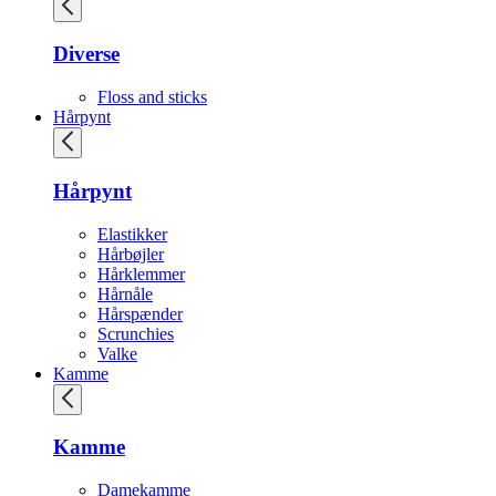
Diverse
Floss and sticks
Hårpynt
Hårpynt
Elastikker
Hårbøjler
Hårklemmer
Hårnåle
Hårspænder
Scrunchies
Valke
Kamme
Kamme
Damekamme