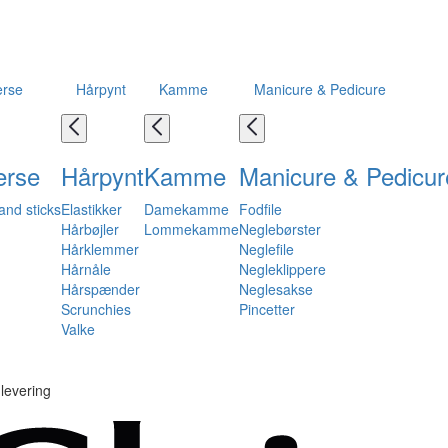
erse
Hårpynt
Kamme
Manicure & Pedicure
erse
Hårpynt
Kamme
Manicure & Pedicur
and sticks
Elastikker
Damekamme
Fodfile
Hårbøjler
Lommekamme
Neglebørster
Hårklemmer
Neglefile
Hårnåle
Negleklippere
Hårspænder
Neglesakse
Scrunchies
Pincetter
Valke
levering