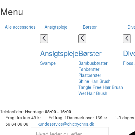
Menu
Alle accessories
Ansigtspleje
Børster
Div
Ansigtspleje
Børster
Div
Svampe
Bambusbørster
Floss 
Fønbørster
Plastbørster
Shine Hair Brush
Tangle Free Hair Brush
Wet Hair Brush
Telefontider: Hverdage
08:00 - 16:00
Fragt fra kun 49 kr.
Fri fragt i Danmark over 169 kr.
1-3 dages 
56 64 06 06
kundeservice@chicbychris.dk