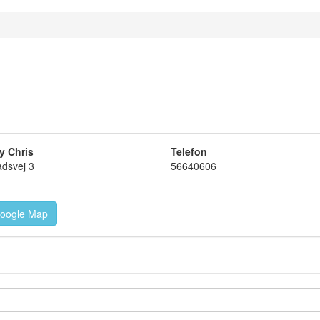
y Chris
Telefon
dsvej 3
56640606
oogle Map