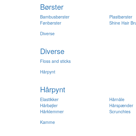
Børster
Bambusbørster
Plastbørster
Fønbørster
Shine Hair Br
Diverse
Diverse
Floss and sticks
Hårpynt
Hårpynt
Elastikker
Hårnåle
Hårbøjler
Hårspænder
Hårklemmer
Scrunchies
Kamme