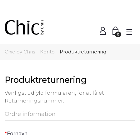
Fragt fra kun 49 kr.
1-3 dages levering
0
Chic by Chris
Konto
Produktreturnering
Produktreturnering
Venligst udfyld formularen, for at få et
Returneringsnummer.
Ordre information
Fornavn