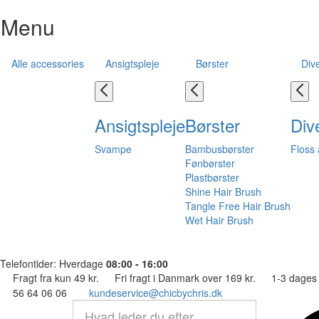
Menu
Alle accessories
Ansigtspleje
Børster
Div
Ansigtspleje
Børster
Div
Svampe
Bambusbørster
Floss 
Fønbørster
Plastbørster
Shine Hair Brush
Tangle Free Hair Brush
Wet Hair Brush
Telefontider: Hverdage
08:00 - 16:00
Fragt fra kun 49 kr.
Fri fragt i Danmark over 169 kr.
1-3 dages 
56 64 06 06
kundeservice@chicbychris.dk