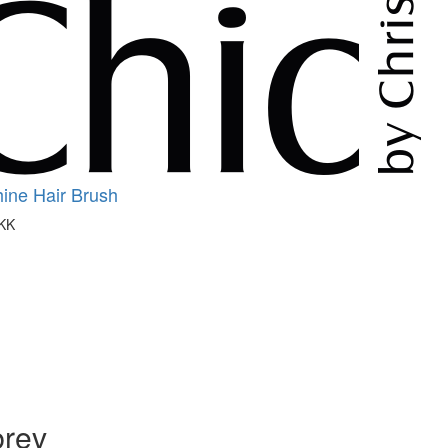
ine Hair Brush
KK
brev