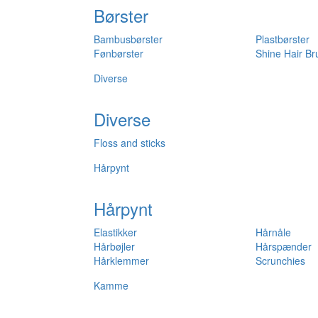
Børster
Bambusbørster
Plastbørster
Fønbørster
Shine Hair Br
Diverse
Diverse
Floss and sticks
Hårpynt
Hårpynt
Elastikker
Hårnåle
Hårbøjler
Hårspænder
Hårklemmer
Scrunchies
Kamme