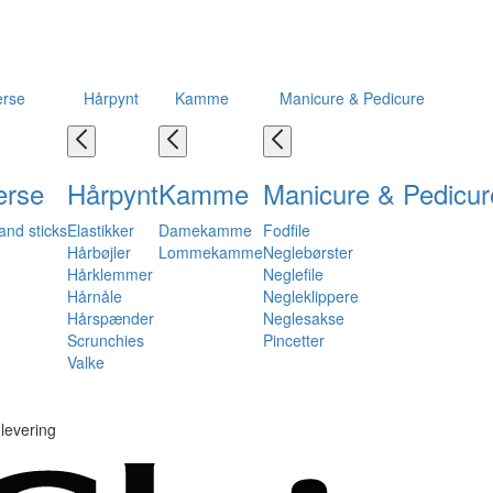
erse
Hårpynt
Kamme
Manicure & Pedicure
erse
Hårpynt
Kamme
Manicure & Pedicur
and sticks
Elastikker
Damekamme
Fodfile
Hårbøjler
Lommekamme
Neglebørster
Hårklemmer
Neglefile
Hårnåle
Negleklippere
Hårspænder
Neglesakse
Scrunchies
Pincetter
Valke
levering